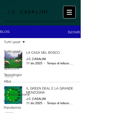
J.C. CASALINI
Iscriviti
BLOG
Tutti i post
Tutti i post
LA CASA NEL BOSCO
Europa
J.C. CASALINI
11 dic 2025
Tempo di lettura: 3 min
Vite
Spezzate
Tecnologia
Alba
Egoismi
IL GREEN DEAL E LA GRANDE
MENZOGNA
Globalizzazione
J.C. CASALINI
Israele
11 dic 2025
Tempo di lettura: 3 min
Pandemia