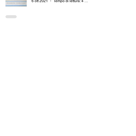
6 ott 2021
Tempo di lettura: 4 min
L'ULTIMO VELO DA TOGLIERE
J.C. CASALINI
2 ott 2021
Tempo di lettura: 4 min
11/9, IL GIORNO DELL'ODIO
J.C. CASALINI
13 set 2021
Tempo di lettura: 5 min
AFGHANISTAN E IL DOLLARO
J.C. CASALINI
31 ago 2021
Tempo di lettura: 5 min