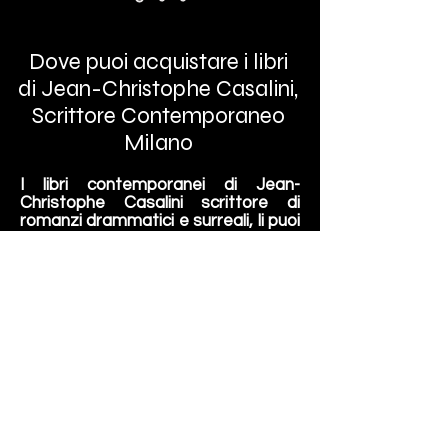
Dove puoi acquistare i libri
di Jean-Christophe Casalini,
Scrittore Contemporaneo
Milano
I libri contemporanei di Jean-
Christophe Casalini scrittore di
romanzi drammatici e surreali, li puoi
acquistare su diverse piattaforme
Online.
Alcune di queste molto note, come
Amazon, Mondadori, la Feltrinelli e
anche Ebay. Non solo puoi
acquistare Online ma puoi recarti
presso il tuo punto vendita più vicino
a te.