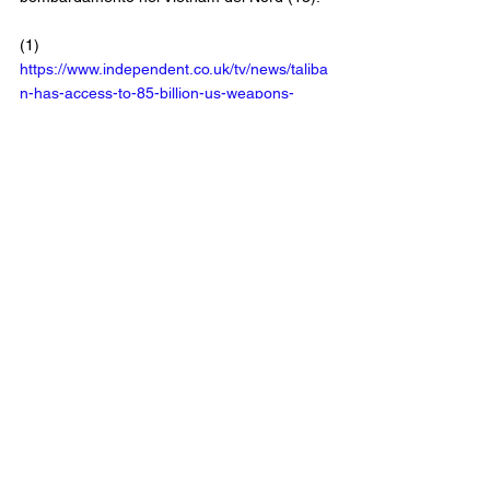
(1)      
https://www.independent.co.uk/tv/news/taliba
n-has-access-to-85-billion-us-weapons-
v93e11819
(2)      
https://watson.brown.edu/costsofwar/costs/h
uman/civilians/afghan
(3)      
https://www.washingtonpost.com/national-
security/isisk-afghanistan-
bombing/2021/08/26/436a65fc-06a6-11ec-
ba15-9c4f59a60478_story.html
(4)      
https://inews.co.uk/news/world/russia-
afghanistan-why-invade-soviet-union-
invasion-1979-timeline-what-happened-
1156206
(5)      
https://www.archives.gov/education/lessons/
korean-conflict