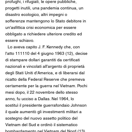
profughi, i rifugiati, le opere pubbliche, 
progetti inutili, una pandemia continua, un 
disastro ecologico, altri impegni o 
sofferenze mantengono lo Stato debitore in 
un'asfittica crisi economica per essere 
obbligato a richiedere ulteriore credito ed 
essere schiavo. 
  Lo aveva capito J. F. Kennedy che, con 
l'atto 111110 del 4 giugno 1963 (12), decise 
di stampare dollari garantiti da certificati 
nazionali e vincolati all'argento di proprietà 
degli Stati Uniti d'America, e di liberarsi dal 
ricatto della Federal Reserve che premeva 
certamente per la guerra nel Vietnam. Pochi 
mesi dopo, il 22 novembre dello stesso 
anno, fu ucciso a Dallas. Nel 1964, lo 
sostituì il presidente guerrafondaio Johnson 
il quale aumentò gli investimenti militari a 
sostegno del nuovo assetto politico del 
Vietnam del Sud e ordinò il sistematico 
bombardamento nel Vietnam del Nord (13).