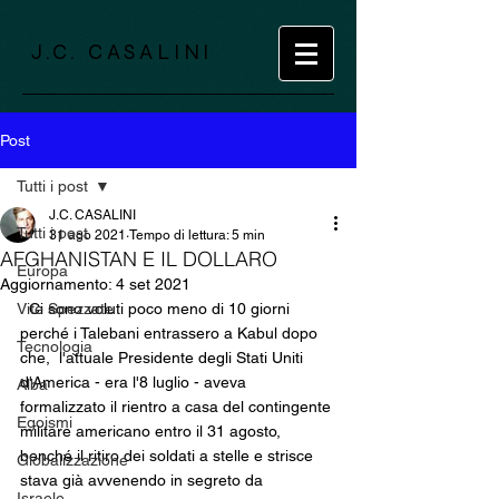
J.C. CASALINI
Post
Tutti i post
J.C. CASALINI
Tutti i post
31 ago 2021
Tempo di lettura: 5 min
AFGHANISTAN E IL DOLLARO
Europa
Aggiornamento:
4 set 2021
Vite Spezzate
  Ci sono voluti poco meno di 10 giorni 
perché i Talebani entrassero a Kabul dopo 
Tecnologia
che,  l'attuale Presidente degli Stati Uniti 
d'America - era l'8 luglio - aveva 
Alba
formalizzato il rientro a casa del contingente 
Egoismi
militare americano entro il 31 agosto, 
benché il ritiro dei soldati a stelle e strisce 
Globalizzazione
stava già avvenendo in segreto da 
Israele