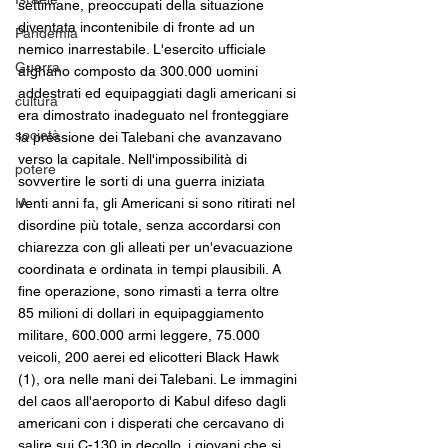
settimane, preoccupati della situazione 
diventata incontenibile di fronte ad un 
Pandemia
nemico inarrestabile. L'esercito ufficiale 
Guerra
afghano composto da 300.000 uomini 
addestrati ed equipaggiati dagli americani si 
cultura
era dimostrato inadeguato nel fronteggiare 
società
la pressione dei Talebani che avanzavano 
verso la capitale. Nell'impossibilità di 
potere
sovvertire le sorti di una guerra iniziata 
IA
venti anni fa, gli Americani si sono ritirati nel 
disordine più totale, senza accordarsi con 
chiarezza con gli alleati per un'evacuazione 
coordinata e ordinata in tempi plausibili. A 
fine operazione, sono rimasti a terra oltre 
85 milioni di dollari in equipaggiamento 
militare, 600.000 armi leggere, 75.000 
veicoli, 200 aerei ed elicotteri Black Hawk 
(1), ora nelle mani dei Talebani. Le immagini 
del caos all'aeroporto di Kabul difeso dagli 
americani con i disperati che cercavano di 
salire sui C-130 in decollo, i giovani che si 