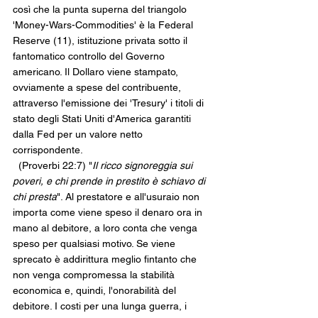
così che la punta superna del triangolo 
'Money-Wars-Commodities' è la Federal 
Reserve (11), istituzione privata sotto il 
fantomatico controllo del Governo 
americano. Il Dollaro viene stampato, 
ovviamente a spese del contribuente, 
attraverso l'emissione dei 'Tresury' i titoli di 
stato degli Stati Uniti d'America garantiti 
dalla Fed per un valore netto 
corrispondente. 
  (Proverbi 22:7) "
Il ricco signoreggia sui 
poveri, e chi prende in prestito è schiavo di 
chi presta
". Al prestatore e all'usuraio non 
importa come viene speso il denaro ora in 
mano al debitore, a loro conta che venga 
speso per qualsiasi motivo. Se viene 
sprecato è addirittura meglio fintanto che 
non venga compromessa la stabilità 
economica e, quindi, l'onorabilità del 
debitore. I costi per una lunga guerra, i 