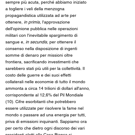
sempre più acuta, perché abbiamo iniziato 
a togliere i veli della menzogna 
propagandistica utilizzata ad arte per 
ottenere, 
in primis, 
l'approvazione 
dell'opinione pubblica nelle operazioni 
militari con l'inevitabile spargimento di 
sangue e, 
in secundis
, per ottenere il 
consenso nella disposizione di ingenti 
somme di denaro per missioni oltre 
frontiera, sacrificando investimenti che 
sarebbero stati più utili per la collettività. Il 
costo delle guerre e dei suoi effetti 
collaterali nelle economie di tutto il mondo 
ammonta a circa 14 trilioni di dollari all'anno, 
corrispondente al 12,6% del Pil Mondiale 
(10). Cifre esorbitanti che potrebbero 
essere utilizzate per risolvere la fame nel 
mondo o passare ad una energia per tutti, 
priva di emissioni inquinanti. Sappiamo ora 
per certo che dietro ogni discorso dei vari 
presidenti eletti alla Casa Bianca si 