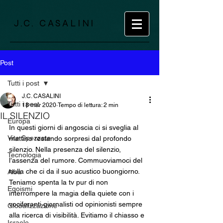
J.C. CASALINI
Post
Tutti i post
J.C. CASALINI
Tutti i post
18 mar 2020
Tempo di lettura: 2 min
IL SILENZIO
Europa
In questi giorni di angoscia ci si sveglia al 
Vite Spezzate
mattino restando sorpresi dal profondo 
silenzio. Nella presenza del silenzio, 
Tecnologia
l’assenza del rumore. Commuoviamoci del 
nulla che ci da il suo acustico buongiorno. 
Alba
Teniamo spenta la tv pur di non 
Egoismi
interrompere la magia della quiete con i 
vociferanti giornalisti od opinionisti sempre 
Globalizzazione
alla ricerca di visibilità. Evitiamo il chiasso e 
Israele