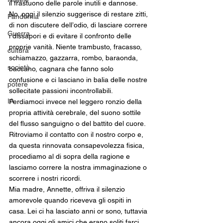
il frastuono delle parole inutili e dannose. 
No, oggi il silenzio suggerisce di restare zitti, 
Pandemia
di non discutere dell’odio, di lasciare correre 
Guerra
i dissapori e di evitare il confronto delle 
proprie vanità. Niente trambusto, fracasso, 
cultura
schiamazzo, gazzarra, rombo, baraonda, 
società
baccano, cagnara che fanno solo 
confusione e ci lasciano in balia delle nostre 
potere
sollecitate passioni incontrollabili. 
IA
Perdiamoci invece nel leggero ronzio della 
propria attività cerebrale, del suono sottile 
del flusso sanguigno o del battito del cuore. 
Ritroviamo il contatto con il nostro corpo e, 
da questa rinnovata consapevolezza fisica, 
procediamo al di sopra della ragione e 
lasciamo correre la nostra immaginazione o 
scorrere i nostri ricordi.
Mia madre, Annette, offriva il silenzio 
amorevole quando riceveva gli ospiti in 
casa. Lei ci ha lasciato anni or sono, tuttavia 
ancora oggi gli amici che erano soliti farci 