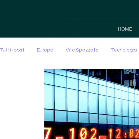
HOME
Tutti i post
Europa
Vite Spezzate
Tecnologia
Guerra
cultura
società
potere
IA