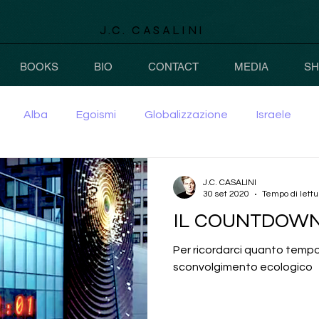
J.C. CASALINI
BOOKS
BIO
CONTACT
MEDIA
S
Alba
Egoismi
Globalizzazione
Israele
J.C. CASALINI
30 set 2020
Tempo di lettu
IL COUNTDOWN
Per ricordarci quanto tempo
sconvolgimento ecologico