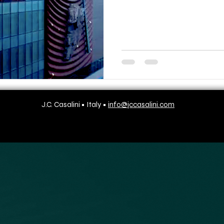
J.C. Casalini • Italy •
info@jccasalini.com