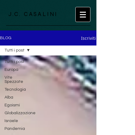
J.C. CASALINI
Iscriviti
BLOG
Tutti i post
Tutti i post
Europa
Vite
Spezzate
Tecnologia
Alba
Egoismi
Globalizzazione
Israele
Pandemia