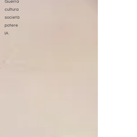
Guerra
cultura
società
potere
IA