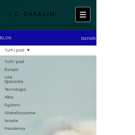
J.C. CASALINI
Iscriviti
BLOG
Tutti i post
Tutti i post
Europa
Vite
Spezzate
Tecnologia
Alba
Egoismi
Globalizzazione
Israele
Pandemia