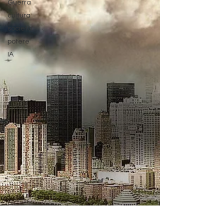
Guerra
cultura
società
potere
IA