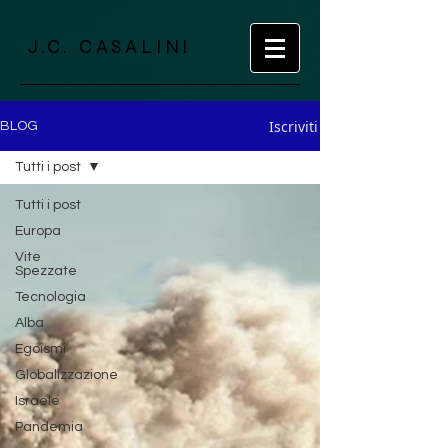
J.C. CASALINI
Iscriviti
BLOG
Tutti i post
Tutti i post
Europa
Vite
Spezzate
Tecnologia
Alba
Egoismi
Globalizzazione
Israele
Pandemia