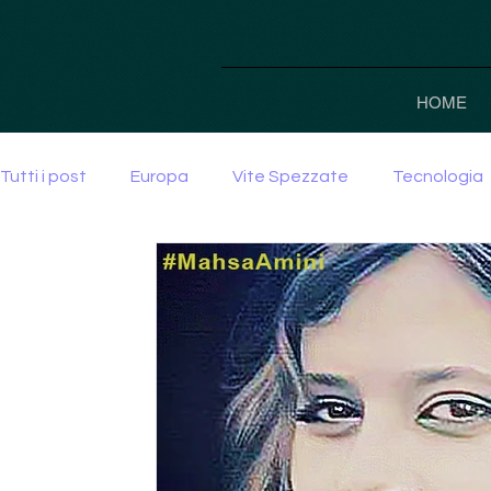
HOME
Tutti i post
Europa
Vite Spezzate
Tecnologia
Guerra
cultura
società
potere
IA