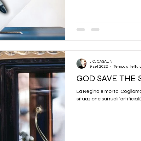
J.C. CASALINI
9 set 2022
Tempo di lettur
GOD SAVE THE 
La Regina è morta. Cogliamo 
situazione sui ruoli 'artificiali'.