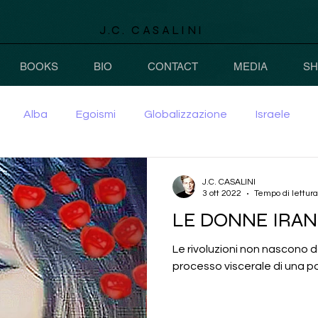
J.C. CASALINI
BOOKS
BIO
CONTACT
MEDIA
S
Alba
Egoismi
Globalizzazione
Israele
J.C. CASALINI
3 ott 2022
Tempo di lettura
LE DONNE IRAN
Le rivoluzioni non nascono d
processo viscerale di una p